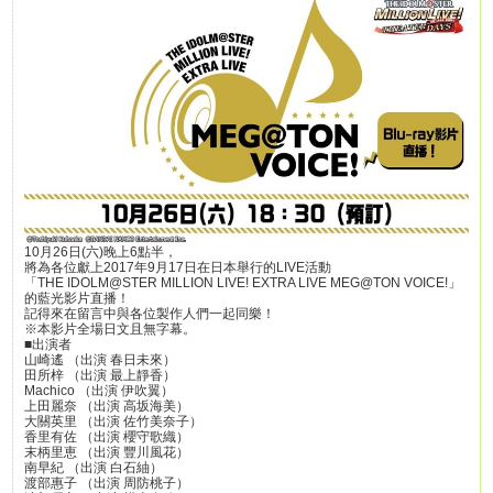
10月26日(六)晚上6點半，
將為各位獻上2017年9月17日在日本舉行的LIVE活動
「THE IDOLM@STER MILLION LIVE! EXTRA LIVE MEG@TON VOICE!」
的藍光影片直播！
記得來在留言中與各位製作人們一起同樂！
※本影片全場日文且無字幕。
■出演者
山崎遙 （出演 春日未來）
田所梓 （出演 最上靜香）
Machico （出演 伊吹翼）
上田麗奈 （出演 高坂海美）
大關英里 （出演 佐竹美奈子）
香里有佐 （出演 櫻守歌織）
末柄里恵 （出演 豐川風花）
南早紀 （出演 白石紬）
渡部惠子 （出演 周防桃子）