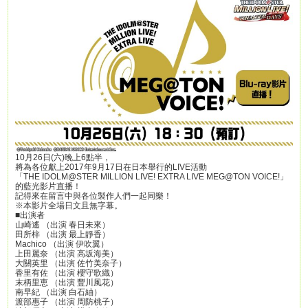
10月26日(六)晚上6點半，
將為各位獻上2017年9月17日在日本舉行的LIVE活動
「THE IDOLM@STER MILLION LIVE! EXTRA LIVE MEG@TON VOICE!」
的藍光影片直播！
記得來在留言中與各位製作人們一起同樂！
※本影片全場日文且無字幕。
■出演者
山崎遙 （出演 春日未來）
田所梓 （出演 最上靜香）
Machico （出演 伊吹翼）
上田麗奈 （出演 高坂海美）
大關英里 （出演 佐竹美奈子）
香里有佐 （出演 櫻守歌織）
末柄里恵 （出演 豐川風花）
南早紀 （出演 白石紬）
渡部惠子 （出演 周防桃子）